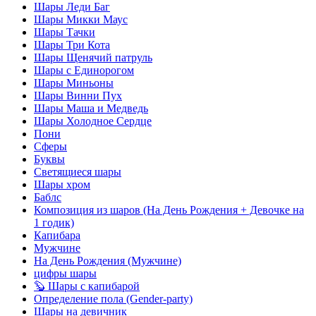
Шары Леди Баг
Шары Микки Маус
Шары Тачки
Шары Три Кота
Шары Щенячий патруль
Шары с Единорогом
Шары Миньоны
Шары Винни Пух
Шары Маша и Медведь
Шары Холодное Сердце
Пони
Сферы
Буквы
Светящиеся шары
Шары хром
Баблс
Композиция из шаров (На День Рождения + Девочке на
1 годик)
Капибара
Мужчине
На День Рождения (Мужчине)
цифры шары
🦫 Шары с капибарой
Определение пола (Gender-party)
Шары на девичник