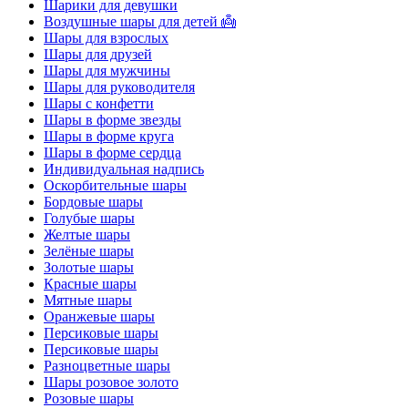
Шарики для девушки
Воздушные шары для детей 👼
Шары для взрослых
Шары для друзей
Шары для мужчины
Шары для руководителя
Шары с конфетти
Шары в форме звезды
Шары в форме круга
Шары в форме сердца
Индивидуальная надпись
Оскорбительные шары
Бордовые шары
Голубые шары
Желтые шары
Зелёные шары
Золотые шары
Красные шары
Мятные шары
Оранжевые шары
Персиковые шары
Персиковые шары
Разноцветные шары
Шары розовое золото
Розовые шары