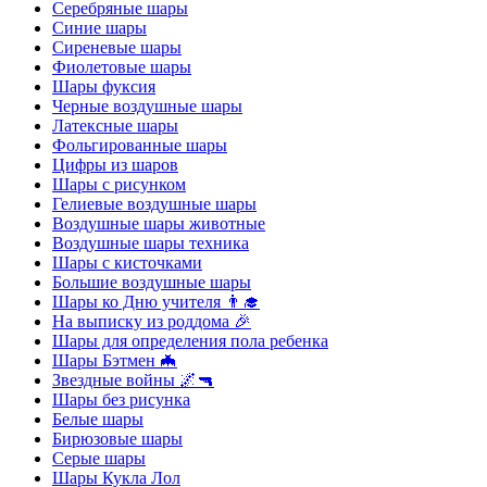
Серебряные шары
Синие шары
Сиреневые шары
Фиолетовые шары
Шары фуксия
Черные воздушные шары
Латексные шары
Фольгированные шары
Цифры из шаров
Шары с рисунком
Гелиевые воздушные шары
Воздушные шары животные
Воздушные шары техника
Шары с кисточками
Большие воздушные шары
Шары ко Дню учителя 👨‍🎓
На выписку из роддома 🎉
Шары для определения пола ребенка
Шары Бэтмен 🦇
Звездные войны 🌌🔫
Шары без рисунка
Белые шары
Бирюзовые шары
Серые шары
Шары Кукла Лол