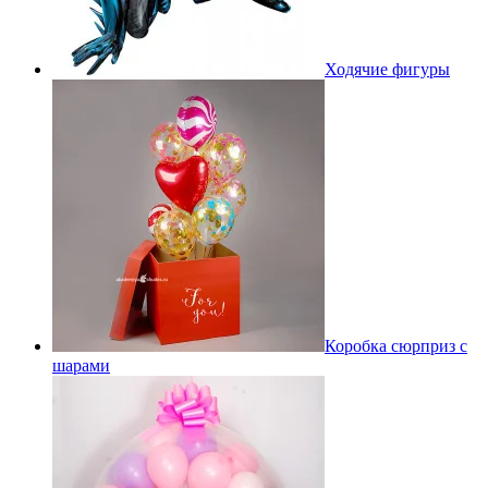
Ходячие фигуры
Коробка сюрприз с
шарами