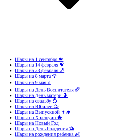
Шары на 1 сентября 🍁
Шары на 14 февраля 💝
Шары на 23 февраля 🧦
Шары на 8 марта 🌹
Шары на 9 мая ⭐
Шары на День Воспитателя 🌈
Шары на День матери 🤰
Шары на свадьбу 💍
Шары на Юбилей 🥳
Шары на Выпускной 👨‍🎓
Шары на Хэллоуин 🎃
Шары на Новый Год
Шары на День Рождения 🎂
Шары на рождения ребенка 👶