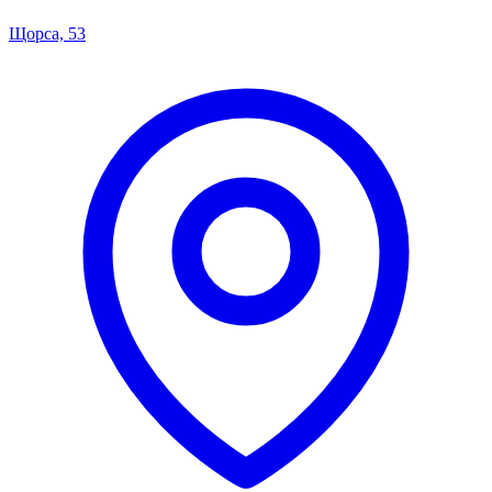
Щорса, 53