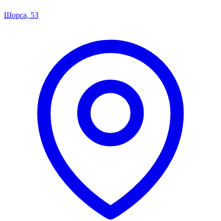
Щорса, 53