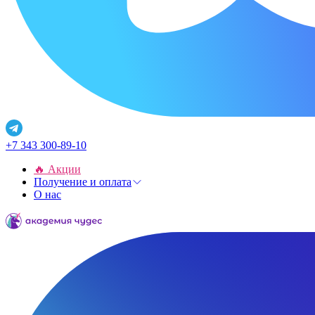
+7 343 300-89-10
🔥 Акции
Получение и оплата
О нас