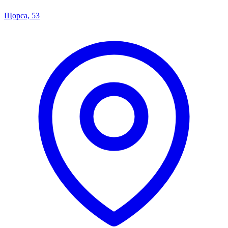
Щорса, 53