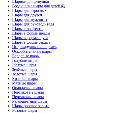
Шарики для девушки
Воздушные шары для детей 👼
Шары для взрослых
Шары для друзей
Шары для мужчины
Шары для руководителя
Шары с конфетти
Шары в форме звезды
Шары в форме круга
Шары в форме сердца
Индивидуальная надпись
Оскорбительные шары
Бордовые шары
Голубые шары
Желтые шары
Зелёные шары
Золотые шары
Красные шары
Мятные шары
Оранжевые шары
Персиковые шары
Персиковые шары
Разноцветные шары
Шары розовое золото
Розовые шары