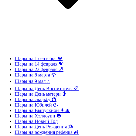
Шары на 1 сентября 🍁
Шары на 14 февраля 💝
Шары на 23 февраля 🧦
Шары на 8 марта 🌹
Шары на 9 мая ⭐
Шары на День Воспитателя 🌈
Шары на День матери 🤰
Шары на свадьбу 💍
Шары на Юбилей 🥳
Шары на Выпускной 👨‍🎓
Шары на Хэллоуин 🎃
Шары на Новый Год
Шары на День Рождения 🎂
Шары на рождения ребенка 👶