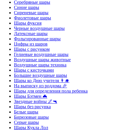
Серебряные шары
Синие шары
Сиреневые шары
Фиолетовые шары
Шары фуксия
Черные воздушные шары
Латексные шары
Фольгированные шары
Цифры из шаров
Шары с рисунком
Гелиевые воздушные шары
Воздушные шары животные
Воздушные шары техника
Шары с кисточками
Большие воздушные шары
Шары ко Дню учителя 👨‍🎓
На выписку из роддома 🎉
Шары для определения пола ребенка
Шары Бэтмен 🦇
Звездные войны 🌌🔫
Шары без рисунка
Белые шары
Бирюзовые шары
Серые шары
Шары Кукла Лол