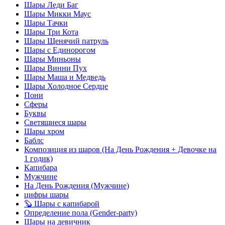
Шары Леди Баг
Шары Микки Маус
Шары Тачки
Шары Три Кота
Шары Щенячий патруль
Шары с Единорогом
Шары Миньоны
Шары Винни Пух
Шары Маша и Медведь
Шары Холодное Сердце
Пони
Сферы
Буквы
Светящиеся шары
Шары хром
Баблс
Композиция из шаров (На День Рождения + Девочке на
1 годик)
Капибара
Мужчине
На День Рождения (Мужчине)
цифры шары
🦫 Шары с капибарой
Определение пола (Gender-party)
Шары на девичник