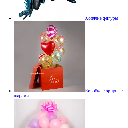
Ходячие фигуры
Коробка сюрприз с
шарами