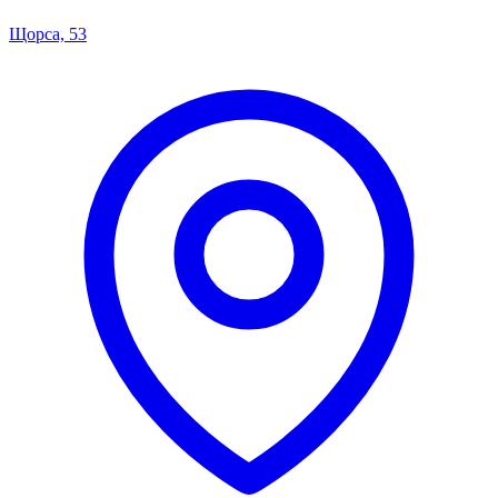
Щорса, 53