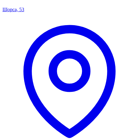
Щорса, 53