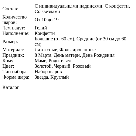
С индивидуальными надписями, С конфетти,
Состав
:
Со звездами
Количество
От 10 до 19
шаров
:
Чем надут
:
Гелий
Наполнение
:
Конфетти
Большие (от 60 см), Средние (от 30 см до 60
Размер
:
см)
Материал
:
Латексные, Фольгированные
Праздник
:
8 Марта, День матери, День Рождения
Кому
:
Маме, Родителям
Цвет
:
Золотой, Черный, Розовый
Тип набора
:
Набор шаров
Форма шара
:
Звезда, Круглый
Каталог