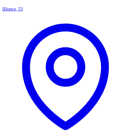
Щорса, 53