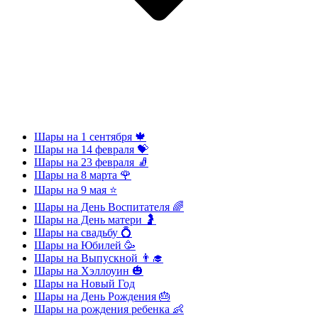
Шары на 1 сентября 🍁
Шары на 14 февраля 💝
Шары на 23 февраля 🧦
Шары на 8 марта 🌹
Шары на 9 мая ⭐
Шары на День Воспитателя 🌈
Шары на День матери 🤰
Шары на свадьбу 💍
Шары на Юбилей 🥳
Шары на Выпускной 👨‍🎓
Шары на Хэллоуин 🎃
Шары на Новый Год
Шары на День Рождения 🎂
Шары на рождения ребенка 👶