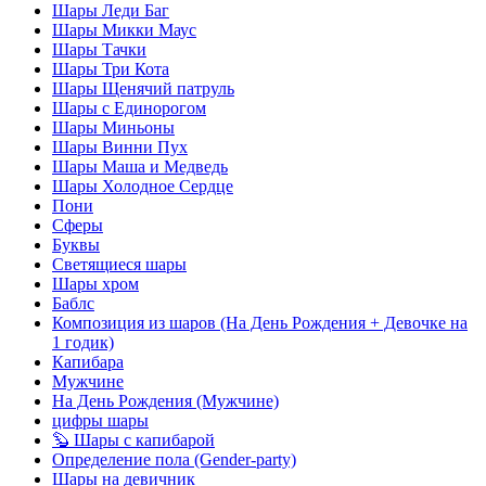
Шары Леди Баг
Шары Микки Маус
Шары Тачки
Шары Три Кота
Шары Щенячий патруль
Шары с Единорогом
Шары Миньоны
Шары Винни Пух
Шары Маша и Медведь
Шары Холодное Сердце
Пони
Сферы
Буквы
Светящиеся шары
Шары хром
Баблс
Композиция из шаров (На День Рождения + Девочке на
1 годик)
Капибара
Мужчине
На День Рождения (Мужчине)
цифры шары
🦫 Шары с капибарой
Определение пола (Gender-party)
Шары на девичник