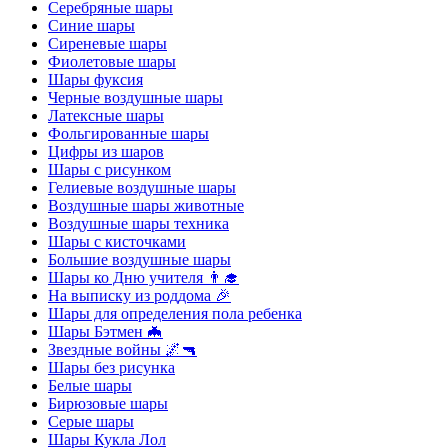
Серебряные шары
Синие шары
Сиреневые шары
Фиолетовые шары
Шары фуксия
Черные воздушные шары
Латексные шары
Фольгированные шары
Цифры из шаров
Шары с рисунком
Гелиевые воздушные шары
Воздушные шары животные
Воздушные шары техника
Шары с кисточками
Большие воздушные шары
Шары ко Дню учителя 👨‍🎓
На выписку из роддома 🎉
Шары для определения пола ребенка
Шары Бэтмен 🦇
Звездные войны 🌌🔫
Шары без рисунка
Белые шары
Бирюзовые шары
Серые шары
Шары Кукла Лол