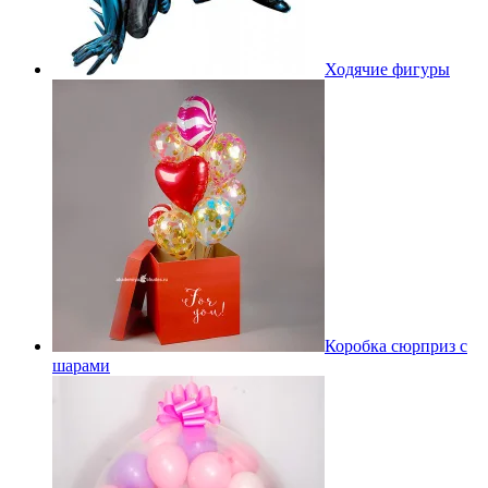
Ходячие фигуры
Коробка сюрприз с
шарами