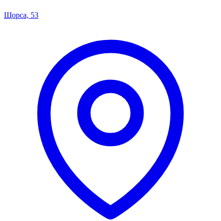
Щорса, 53