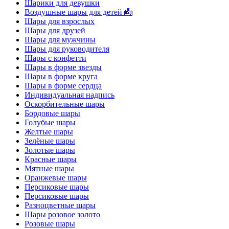
Шарики для девушки
Воздушные шары для детей 👼
Шары для взрослых
Шары для друзей
Шары для мужчины
Шары для руководителя
Шары с конфетти
Шары в форме звезды
Шары в форме круга
Шары в форме сердца
Индивидуальная надпись
Оскорбительные шары
Бордовые шары
Голубые шары
Желтые шары
Зелёные шары
Золотые шары
Красные шары
Мятные шары
Оранжевые шары
Персиковые шары
Персиковые шары
Разноцветные шары
Шары розовое золото
Розовые шары