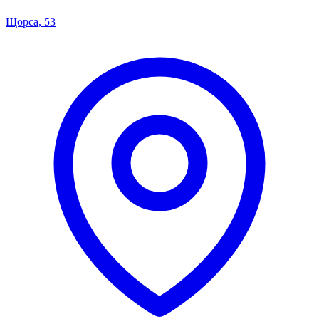
Щорса, 53