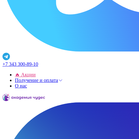
+7 343 300-89-10
🔥 Акции
Получение и оплата
О нас