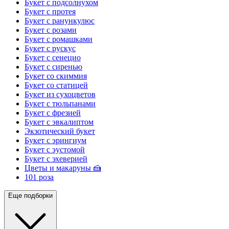
Букет с подсолнухом
Букет с протея
Букет с ранункулюс
Букет с розами
Букет с ромашками
Букет с рускус
Букет с сенецио
Букет с сиренью
Букет со скиммия
Букет со статицей
Букет из сухоцветов
Букет с тюльпанами
Букет с фрезией
Букет с эвкалиптом
Экзотический букет
Букет с эрингиум
Букет с эустомой
Букет с эхеверией
Цветы и макаруны 🍰
101 роза
Еще подборки