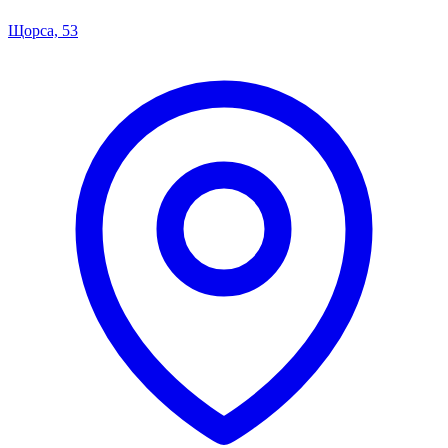
Щорса, 53