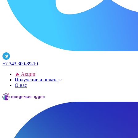
+7 343 300-89-10
🔥 Акции
Получение и оплата
О нас