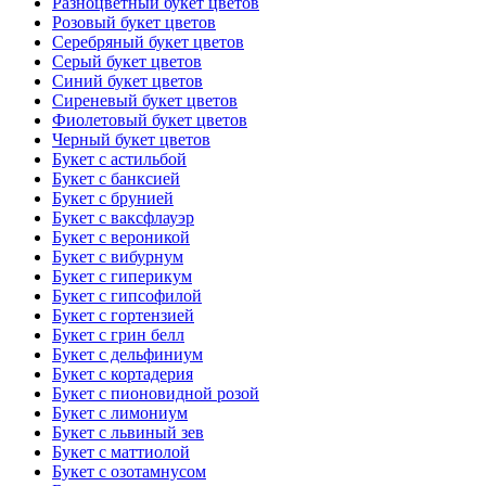
Разноцветный букет цветов
Розовый букет цветов
Серебряный букет цветов
Серый букет цветов
Синий букет цветов
Сиреневый букет цветов
Фиолетовый букет цветов
Черный букет цветов
Букет с астильбой
Букет с банксией
Букет с брунией
Букет с ваксфлауэр
Букет с вероникой
Букет с вибурнум
Букет с гиперикум
Букет с гипсофилой
Букет с гортензией
Букет с грин белл
Букет с дельфиниум
Букет с кортадерия
Букет с пионовидной розой
Букет с лимониум
Букет с львиный зев
Букет с маттиолой
Букет с озотамнусом