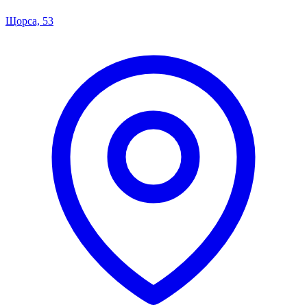
Щорса, 53