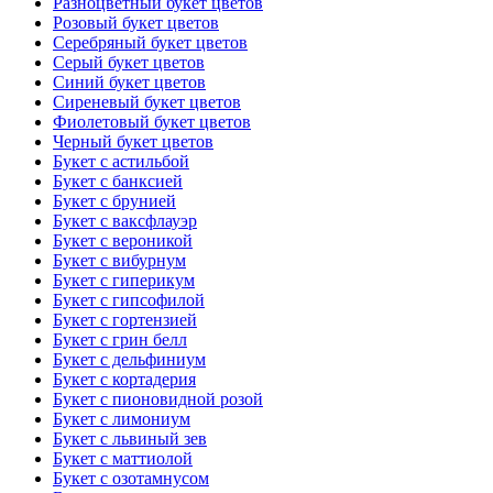
Разноцветный букет цветов
Розовый букет цветов
Серебряный букет цветов
Серый букет цветов
Синий букет цветов
Сиреневый букет цветов
Фиолетовый букет цветов
Черный букет цветов
Букет с астильбой
Букет с банксией
Букет с брунией
Букет с ваксфлауэр
Букет с вероникой
Букет с вибурнум
Букет с гиперикум
Букет с гипсофилой
Букет с гортензией
Букет с грин белл
Букет с дельфиниум
Букет с кортадерия
Букет с пионовидной розой
Букет с лимониум
Букет с львиный зев
Букет с маттиолой
Букет с озотамнусом