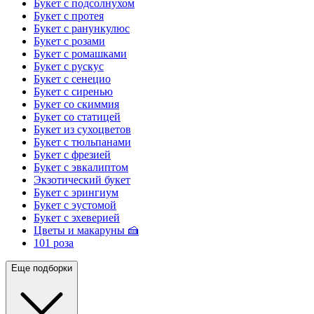
Букет с подсолнухом
Букет с протея
Букет с ранункулюс
Букет с розами
Букет с ромашками
Букет с рускус
Букет с сенецио
Букет с сиренью
Букет со скиммия
Букет со статицей
Букет из сухоцветов
Букет с тюльпанами
Букет с фрезией
Букет с эвкалиптом
Экзотический букет
Букет с эрингиум
Букет с эустомой
Букет с эхеверией
Цветы и макаруны 🍰
101 роза
Еще подборки