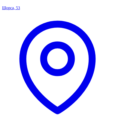
Щорса, 53