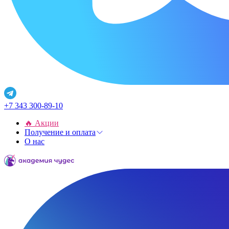
+7 343 300-89-10
🔥 Акции
Получение и оплата
О нас