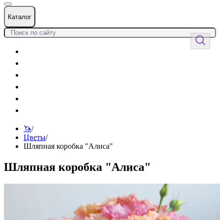
Каталог
Цветы
Воздушные шары
Подарки
Товары к празднику
Оформления
Услуги
🦄
/
Цветы
/
Шляпная коробка "Алиса"
Шляпная коробка "Алиса"