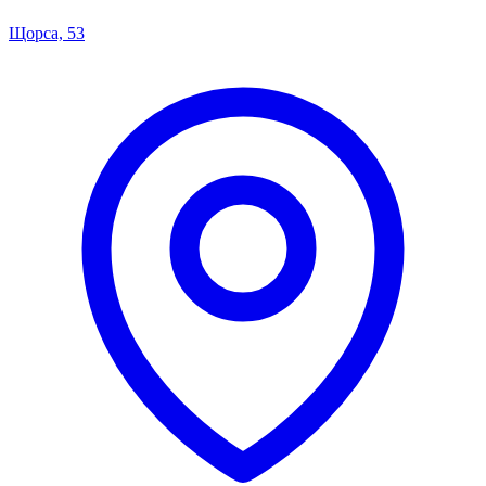
Щорса, 53