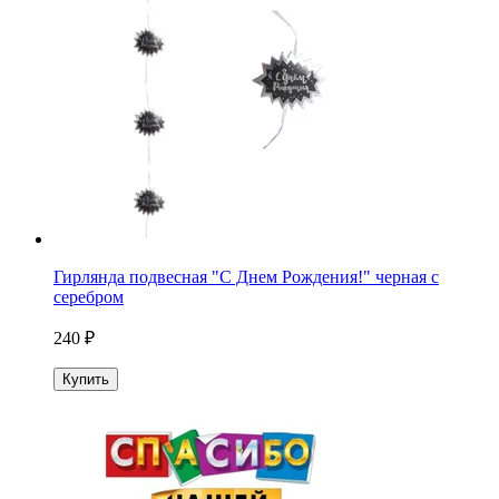
Гирлянда подвесная "С Днем Рождения!" черная с
серебром
240 ₽
Купить