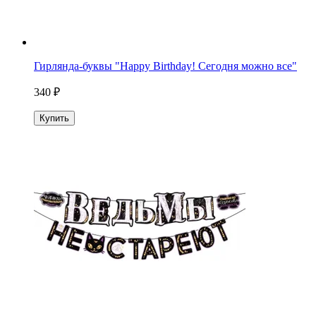
Гирлянда-буквы "Happy Birthday! Сегодня можно все"
340 ₽
Купить