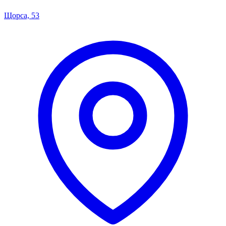
Щорса, 53