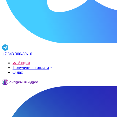
+7 343 300-89-10
🔥 Акции
Получение и оплата
О нас