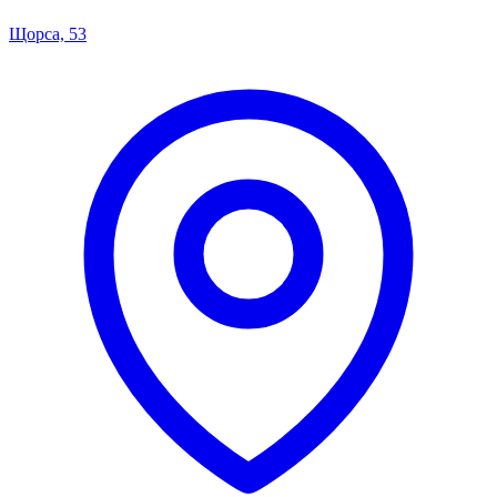
Щорса, 53