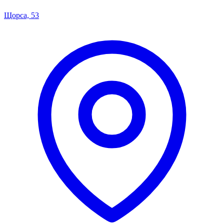
Щорса, 53