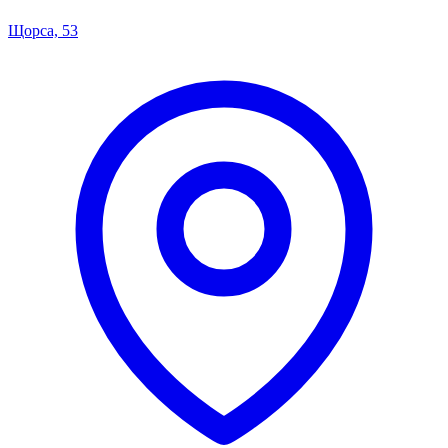
Щорса, 53