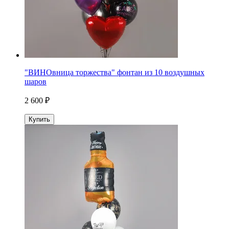
"ВИНОвница торжества" фонтан из 10 воздушных
шаров
2 600 ₽
Купить