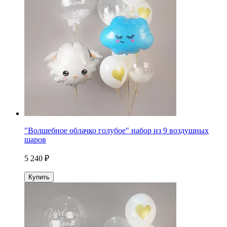
"Волшебное облачко голубое" набор из 9 воздушных
шаров
5 240 ₽
Купить