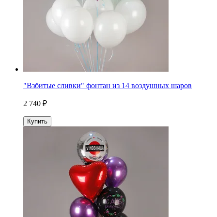
"Взбитые сливки" фонтан из 14 воздушных шаров
2 740 ₽
Купить