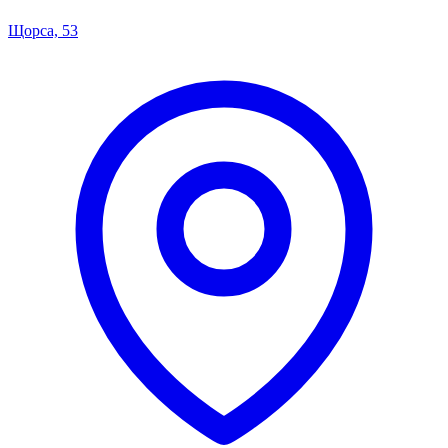
Щорса, 53