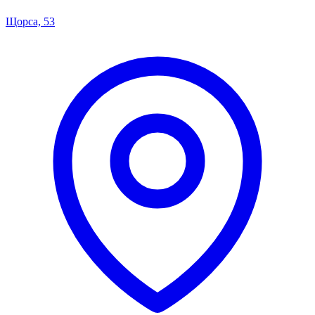
Щорса, 53