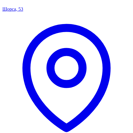
Щорса, 53