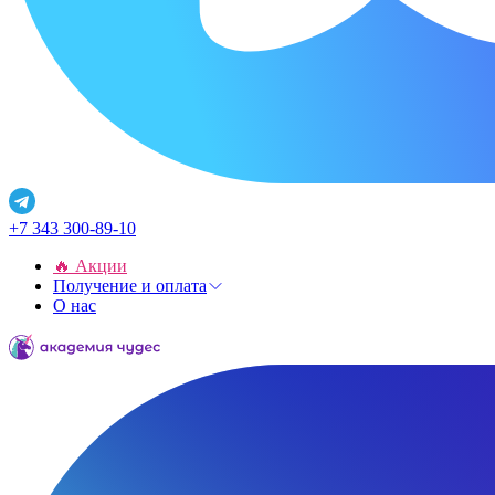
+7 343 300-89-10
🔥 Акции
Получение и оплата
О нас