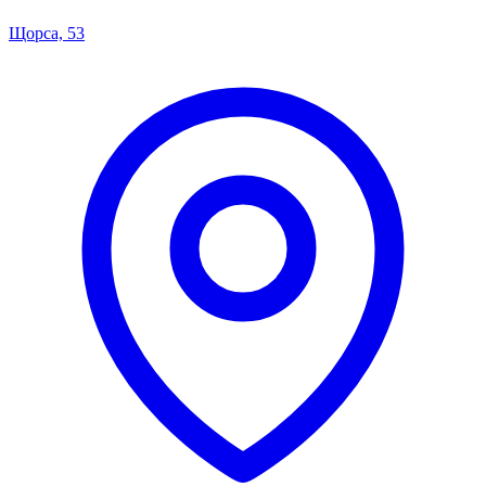
Щорса, 53