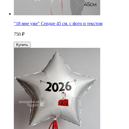
"18 мне уже" Сердце 45 см. с фото и текстом
750 ₽
Купить