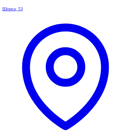
Щорса, 53