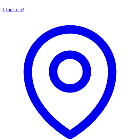
Щорса, 53