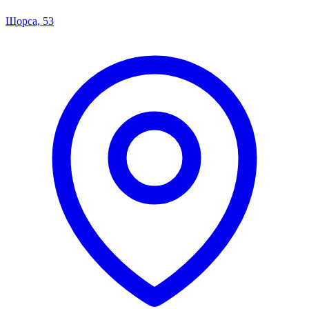
Щорса, 53