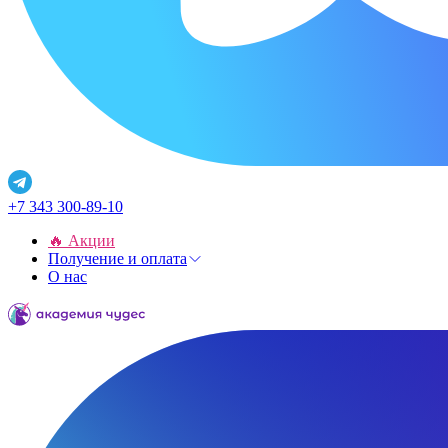
+7 343 300-89-10
🔥 Акции
Получение и оплата
О нас