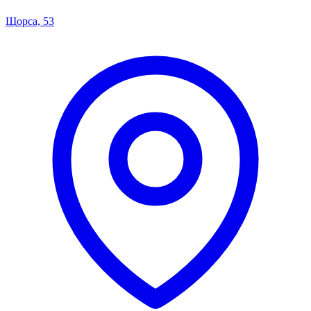
Щорса, 53