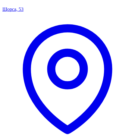
Щорса, 53