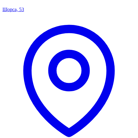
Щорса, 53