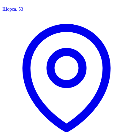
Щорса, 53