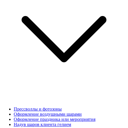
Прессволлы и фотозоны
Оформление воздушными шарами
Оформление праздника или мероприятия
Надув шаров клиента гелием