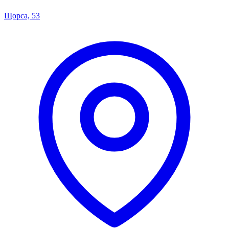
Щорса, 53