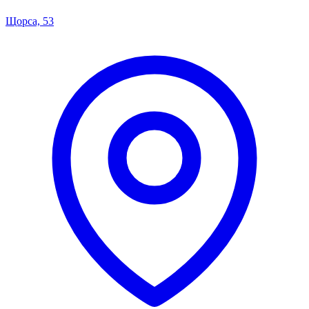
Щорса, 53