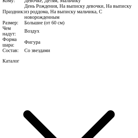
Кому
:
Девочке, Детям, Мальчику
День Рождения, На выписку девочки, На выписку
Праздник
:
из роддома, На выписку мальчика, С
новорожденным
Размер
:
Большие (от 60 см)
Чем
Воздух
надут
:
Форма
Фигура
шара
:
Состав
:
Со звездами
Каталог