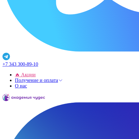
+7 343 300-89-10
🔥 Акции
Получение и оплата
О нас