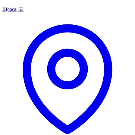
Щорса, 53