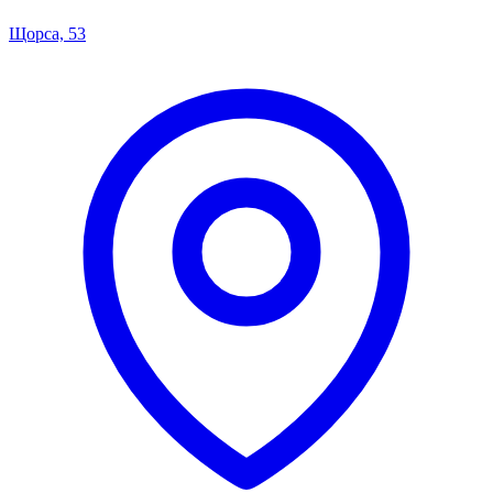
Щорса, 53