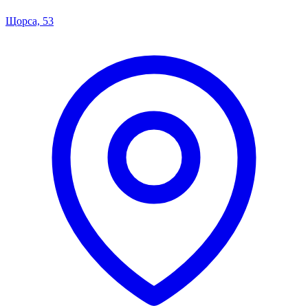
Щорса, 53