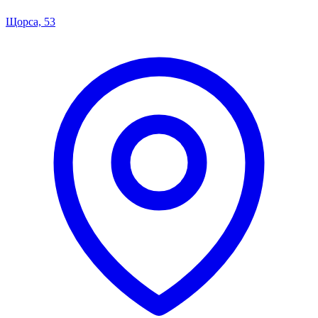
Щорса, 53