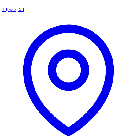
Щорса, 53