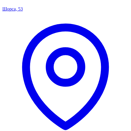
Щорса, 53