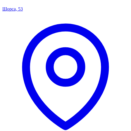
Щорса, 53