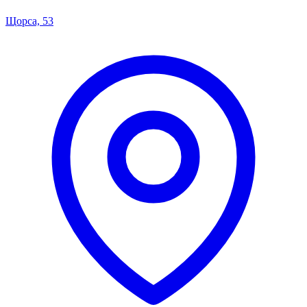
Щорса, 53