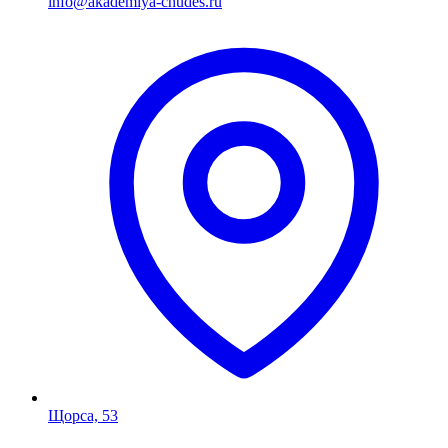
info@akademiya-chudes.ru
Щорса, 53