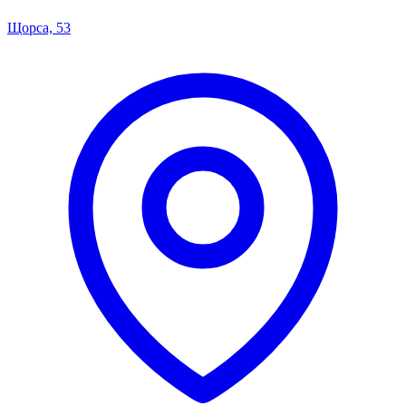
Щорса, 53