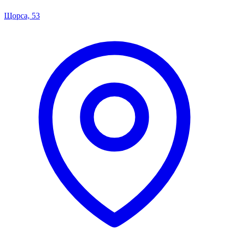
Щорса, 53