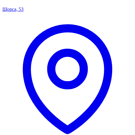
Щорса, 53