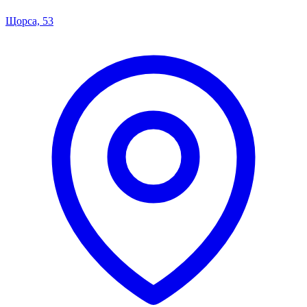
Щорса, 53