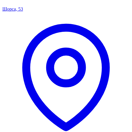
Щорса, 53