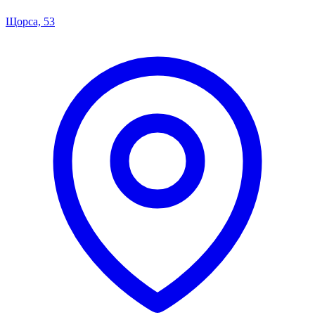
Щорса, 53