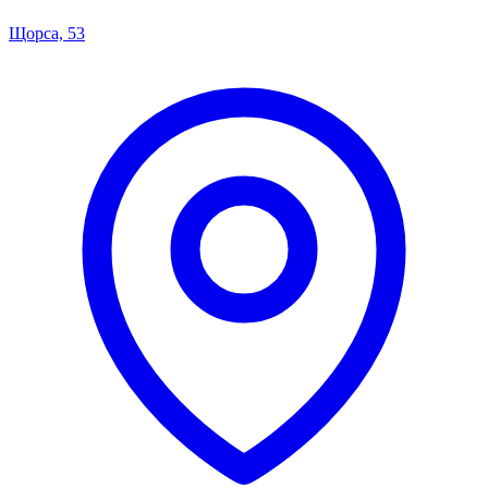
Щорса, 53