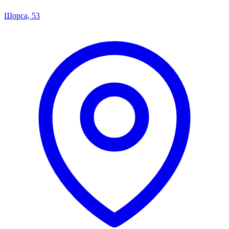
Щорса, 53