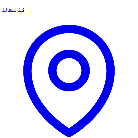
Щорса, 53