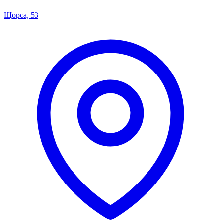
Щорса, 53