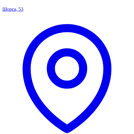
Щорса, 53