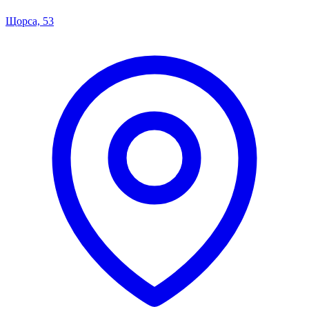
Щорса, 53