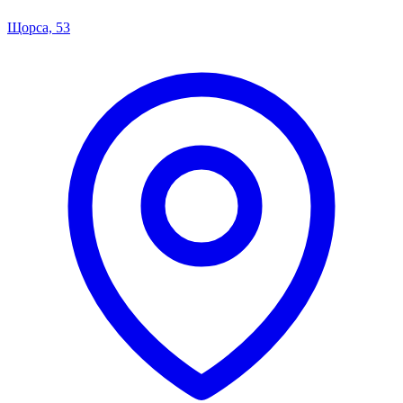
Щорса, 53